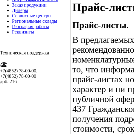
Прайс-лис
Заказ продукции
Дилеры
Сервисные центры
Региональные склады
Прайс-листы
.
География работы
Реквизиты
В предлагаемых
рекомендованно
Т
ехническая поддержка
номенклатурные
то, что информ
+7(4852) 78-00-00,
+7(4852) 78-00-00
прайс-листах н
доб. 216
характер и ни п
публичной офер
437 Гражданско
получения подр
стоимости, срок